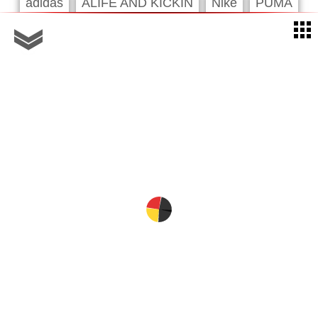
adidas
ALIFE AND KICKIN
Nike
PUMA
VAUDE
Geschlecht
Herren
Größe
10
10.5
11
12
14
30
31-33
32
33
34
34-36
34-38
35-38
36
37-39
38-42
38.5-40.5
39-42
3XL
4
40
40-42
41-43
42-46
43-45
43-46
44.5-45.5
46-48
46-50
47-49
4XL
5
6