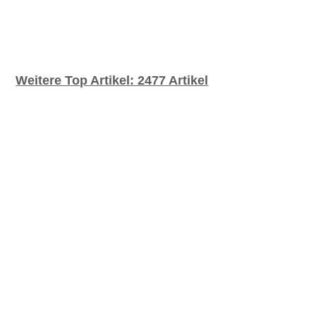
7
8
8.5
9
9.5
Einheitsgröße
L
L-lang
L-XL
M
M-L
M-lang
S
S-M
Weitere Top Artikel: 2477 Artikel
XL
XL-lang
XS
XS-S
XXL
XXS
AKTUALSIEREN