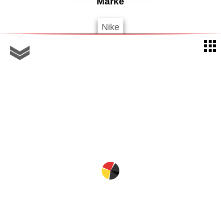
Marke
Nike
Geschlecht
Herren
Damen
Jacken
Kinder
Größe
10
10.5
11
122-128
128
128-134
128-140
140
140-146
140-152
146-152
152
152-158
158-164
158-170
164
31-33
34-38
38-42
38.5-40.5
3XL
41-43
42-46
44.5-45.5
46-48
46-50
48-50
7