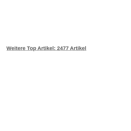
8
8.5
9
9.5
Einheitsgröße
L
L-A-B
L-C-E
L-XL
M
M-A-B
M-C-E
M-L
S
S-A-C
S-C-E
S-M
XL
XL-C-E
XS
Weitere Top Artikel: 2477 Artikel
XS-A-C
XXL
AKTUALSIEREN