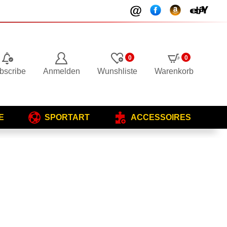
0
0
bscribe
Anmelden
Wunshliste
Warenkorb
E
SPORTART
ACCESSOIRES