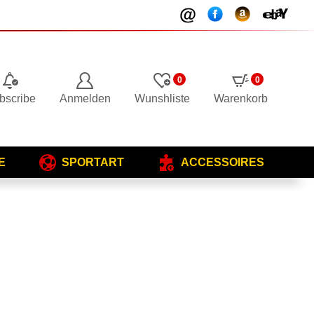
0
0
bscribe
Anmelden
Wunshliste
Warenkorb
E
SPORTART
ACCESSOIRES