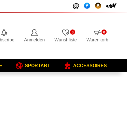
0
0
bscribe
Anmelden
Wunshliste
Warenkorb
E
SPORTART
ACCESSOIRES