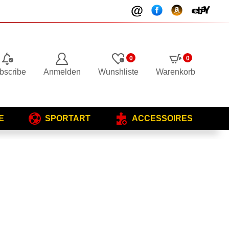
0
0
bscribe
Anmelden
Wunshliste
Warenkorb
E
SPORTART
ACCESSOIRES