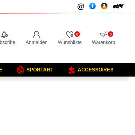
0
0
bscribe
Anmelden
Wunshliste
Warenkorb
E
SPORTART
ACCESSOIRES