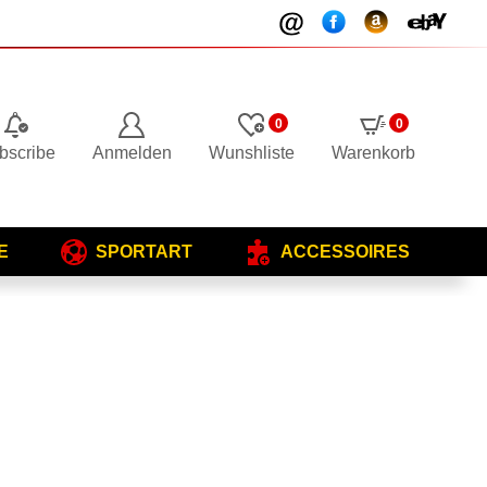
0
0
bscribe
Anmelden
Wunshliste
Warenkorb
E
SPORTART
ACCESSOIRES