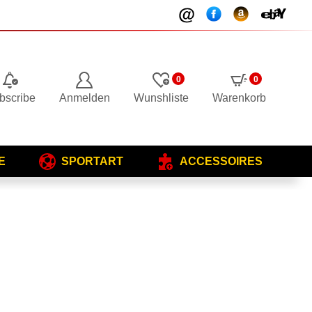
0
0
bscribe
Anmelden
Wunshliste
Warenkorb
E
SPORTART
ACCESSOIRES