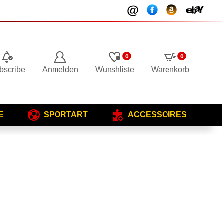
0
0
bscribe
Anmelden
Wunshliste
Warenkorb
E
SPORTART
ACCESSOIRES