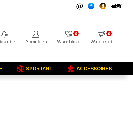
0
0
bscribe
Anmelden
Wunshliste
Warenkorb
E
SPORTART
ACCESSOIRES