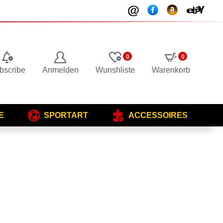
0
0
bscribe
Anmelden
Wunshliste
Warenkorb
E
SPORTART
ACCESSOIRES