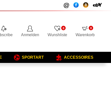
0
0
bscribe
Anmelden
Wunshliste
Warenkorb
E
SPORTART
ACCESSOIRES