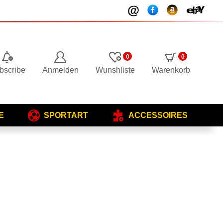
0
0
bscribe
Anmelden
Wunshliste
Warenkorb
E
SPORTART
ACCESSOIRES