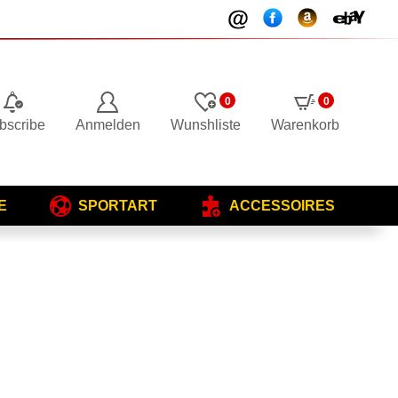
0
0
bscribe
Anmelden
Wunshliste
Warenkorb
E
SPORTART
ACCESSOIRES